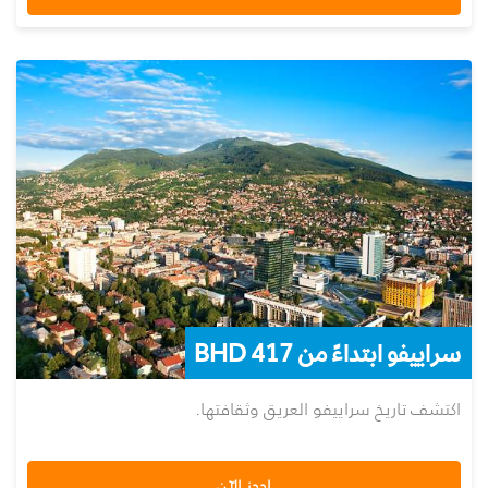
سراييفو ابتداءً من 417 BHD
اكتشف تاريخ سراييفو العريق وثقافتها.
احجز الآن