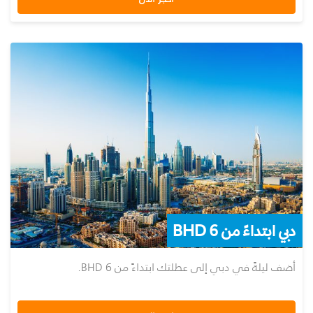
دبي ابتداءً من 6 BHD
أضف ليلةً في دبي إلى عطلتك ابتداءً من 6 BHD.