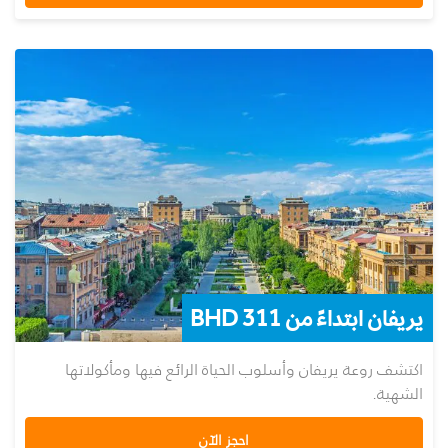
يريفان ابتداءً من 311 BHD
اكتشف روعة يريفان وأسلوب الحياة الرائع فيها ومأكولاتها
الشهية.
احجز الآن