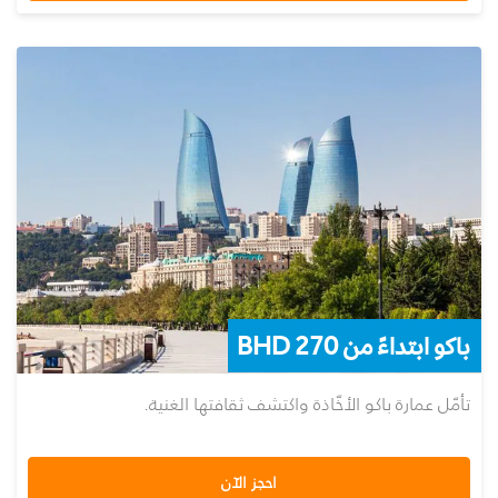
باكو ابتداءً من 270 BHD
تأمّل عمارة باكو الأخّاذة واكتشف ثقافتها الغنية.
احجز الآن