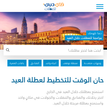
Toggle navigation
دعنا نلهمك
ببرامجنا للعطلات خلال العيد
وجهات متعددة
محطة توقف
اتجاه واحد
الفنادق
باقات العمرة
حان الوقت للتخطيط لعطلة العيد
استمتع بعطلتك خلال العيد في الخارج.
احجز رحلاتك والفنادق والتنقلات والجولات في مكانٍ واحد
واستمتع بعطلة مريحة خلال العيد.