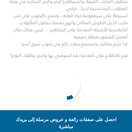
تنتظرك الغابات الكثيفة والشواطئ البكر والجزر الساحره في وجه
العطلات المشمسه لدينا ، كرابي.
استيقظ على سيمفونية حياة الغابة ، وتمتع باالركوب علي متن
قارب الذيل الطويل المثالي وابهج نفسك بتناول المأكولات
التايلاندية الأصيلة المقدمة على الشاطئ ... ليس هناك مكان
أفضل للشعور بعطله حقيقيه.
لذا احزم حقائبك واستمتع بملاذ رائع في جنوب شرق آسيا.
قم بالاطلاع علي باقه فنادقنا الموصي بها واحجز عطلتك اليوم!
احصل على صفقات رائعة و عروض مرسلة إلى بريدك
مباشرة