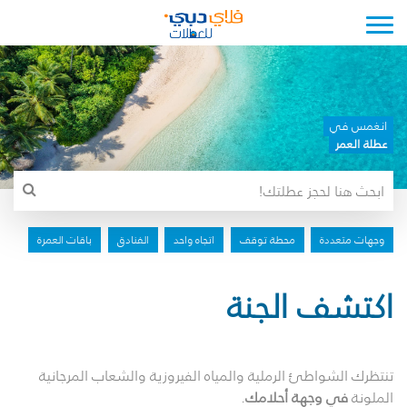
Toggle navigation
انغمس في
عطلة العمر
وجهات متعددة
محطة توقف
اتجاه واحد
الفنادق
باقات العمرة
اكتشف الجنة
تنتظرك الشواطئ الرملية والمياه الفيروزية والشعاب المرجانية
الملونة
في وجهة أحلامك
.