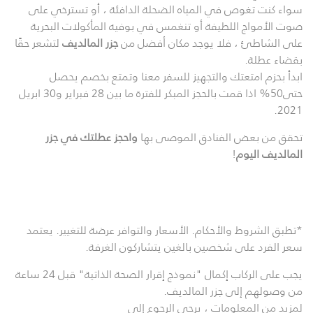
سواء كنت تغوص في المياه الضحلة الدافئة ، أو تسترخي على
صوت الأمواج اللطيفة أو تنغمس في بوفيه المأكولات البحرية
على الشاطئ ، فلا يوجد مكان أفضل من
جزر المالديف
لتشعر حقًا
بقضاء عطلة.
ابدأ بحزم امتعتك والتجهيز للسفر معنا وتمتع بخصم يحصل
حتى50% اذا قمت بالحجز المبكر للفترة ما بين 28 فبراير و30 ابريل
2021.
تحقق من بعض الفنادق الموصى بها
واحجز عطلتك في جزر
المالديف اليوم
!
*تطبق الشروط والأحكام. الأسعار والتوافر عرضة للتغيير. يعتمد
سعر الفرد على شخصين بالغين يتشاركون الغرفة.
يجب على الركاب إكمال "نموذج إقرار الصحة الذاتية" قبل 24 ساعة
من وصولهم إلى جزر المالديف.
لمزيد من المعلومات ، يرجى الرجوع إلى