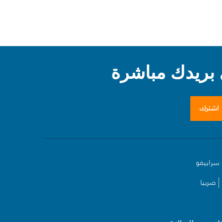
بريدك مباشرة
اشترك
سراييفو
صربيا