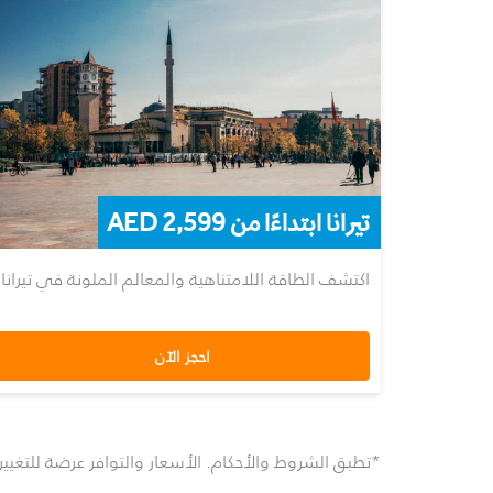
تيرانا ابتداءًا من AED 2,599
اكتشف الطاقة اللامتناهية والمعالم الملونة في تيرانا.
احجز الآن
*تطبق الشروط والأحكام. الأسعار والتوافر عرضة للتغيي