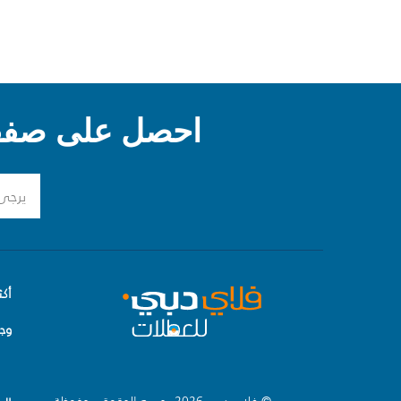
احصل على صفقا
أكث
وج