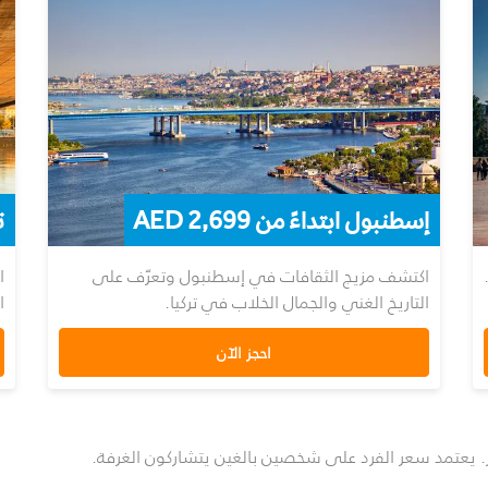
إسطنبول ابتداءً من 2,699 AED
ت
اكتشف مزيج الثقافات في إسطنبول وتعرّف على
ا
التاريخ الغني والجمال الخلاب في تركيا.
ا
احجز الآن
ر. يعتمد سعر الفرد على شخصين بالغين يتشاركون الغرفة.