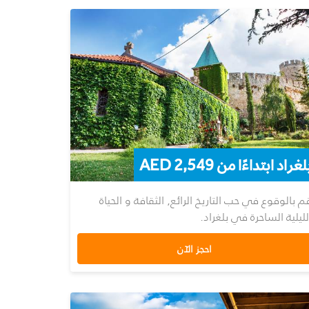
لغراد ابتداءًا من 2,549 AED
م بالوقوع في حب التاريخ الرائع, الثقافة و الحياة
لليلية الساحرة في بلغراد.
احجز الآن