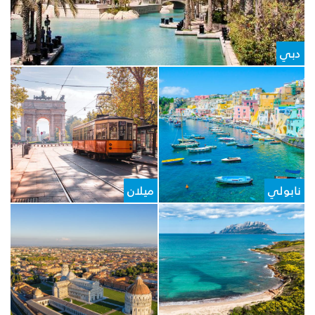
دبي
نابولي
ميلان