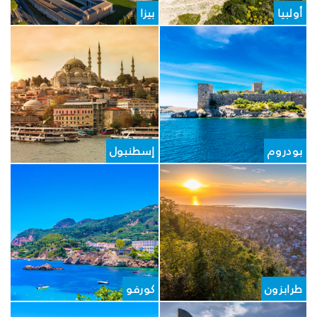
أولبيا
بيزا
بودروم
إسطنبول
طرابزون
كورفو