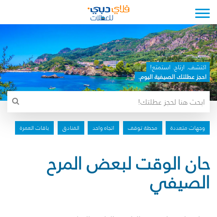
Toggle navigation
اكتشف. ارتاح. استمتع!
احجز عطلتك الصيفية اليوم.
وجهات متعددة
محطة توقف
اتجاه واحد
الفنادق
باقات العمرة
حان الوقت لبعض المرح
الصيفي