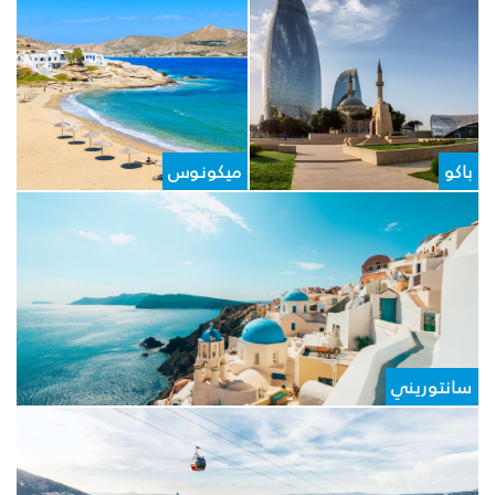
باكو
ميكونوس
سانتوريني