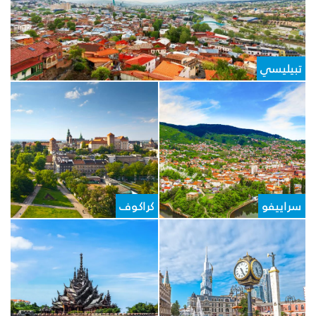
تبيليسي
سراييفو
كراكوف