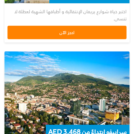
اختبر حياة شوارع يريفان الإنتقائية و أطباقها الشهية لعطلة لا
تنسى.
احجز الآن
سراييفو ابتداءً من 3,468 AED