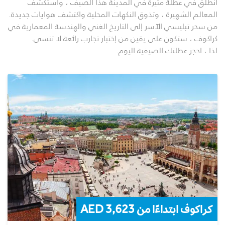
انطلق في عطلة مثيرة في المدينة هذا الصيف ، واستكشف
المعالم الشهيرة ، وتذوق النكهات المحلية واكتشف هوايات جديدة.
من سحر تبليسي الآسر إلى التاريخ الغني والهندسة المعمارية في
كراكوف ، ستكون على يقين من إختبار تجارب رائعة لا تنسى.
لذا ، احجز عطلتك الصيفية اليوم.
كراكوف ابتداءًا من 3,623 AED