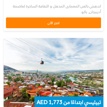
اندهش بالفن المعماري المذهل و الثقافة الساحرة لعاصمة
أذربيجان, باكو.
احجز الآن
تبيليسي ابتداءًا من 1,773 AED