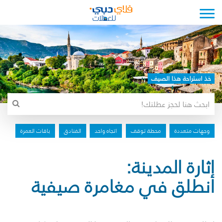
Toggle navigation
خذ استراحة هذا الصيف
وجهات متعددة
محطة توقف
اتجاه واحد
الفنادق
باقات العمرة
إثارة المدينة:
انطلق في مغامرة صيفية