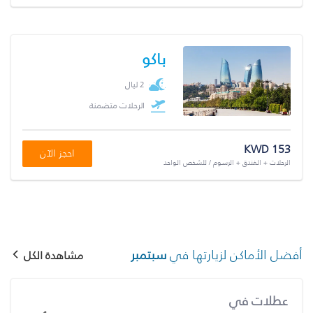
باكو
2 ليال
الرحلات متضمنة
KWD 153
احجز الآن
الرحلات + الفندق + الرسوم / للشخص الواحد
أفضل الأماكن لزيارتها في
سبتمبر
مشاهدة الكل
عطلات في