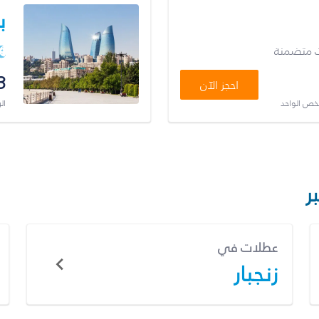
ب
ت متضمنة
3
احجز الآن
شخص الواحد
ال
ر
عطلات في
زنجبار