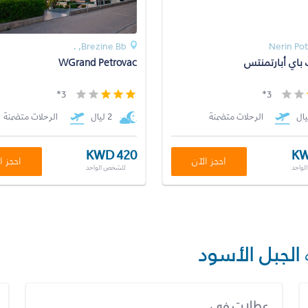
Brezine Bb, .
Nerin Po
 باي أبارتمنتس
WGrand Petrovac
3*
3*
الرحلات متضمنة
2 ليال
الرحلات متضمنة
KWD 420
KW
احجز الآن
احجز ا
لواحد
للشخص الواحد
الجبل الأسود
عطلات في