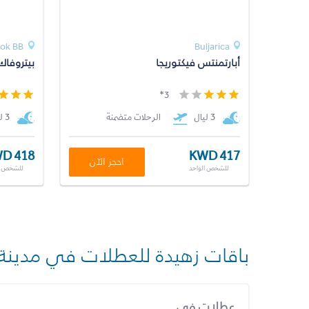
tok BB
Buljarica
أبارتمنتس فيكتوريجا
بيتروفاك
3*
3 ليال
الرحلات متضمنة
3 ليال
D 418
KWD 417
احجز الآن
للشخص الواحد
للشخص ا
باقات زهيدة للعطلات في مدينة
عطلات في