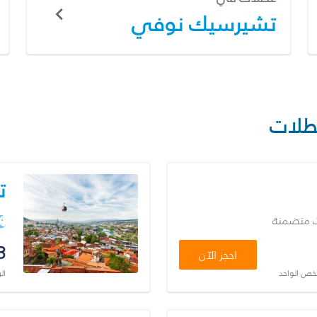
تشيرسيك نوفي
طلات
ت
ت متضمنة
3
احجز الآن
شخص الواحد
ال