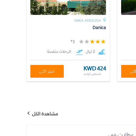
NIKA ANDUSA
Danica
3*
2 ليال
الرحلات متضمنة
KWD 424
لآن
احجز الآن
للشخص الواحد
مشاهدة الكل
عطلات في