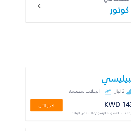
كوتور
بيليسي
2 ليال
الرحلات متضمنة
KWD 14
احجز الآن
رحلات + الفندق + الرسوم / للشخص الواحد