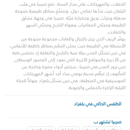
الحفلات والمهرجانات على مدار السنة. تقع صربيا في قلب
البلقان حيث تحدّها ثماني دول، وتتمتّع بمناظر طبيعية متنوعة
مذهلة وبتراث عريق وحضارة غنيّة. صربيا هي وجهة عشاق
الطبيعة ومحبّي المغامرات وهواة التاريخ ومحبّي السهر
والحفلات.
يوفّر الريف الذي يزخر بالجبال والغابات مجموعة متنوعة من
الأنشطة في الطبيعة حيث يمكن التنعّم بمناظر خاطفة للأنفاس،
في حين تشكّل المدن بيئة غنية بالتاريخ والثقافة إذ تحتضن باقة
من الأديرة والمواقع الأثرية التي تعود إلى العصور الوسطى.
حين تزور المدن في صربيا، ستختبر أجواء مميزة وخارجة عن
المألوف إذ تنظّم مدينة نوفي ساد أحد أشهر المهرجانات
الموسيقية في المنطقة، في حين تشكّل بلغراد عنواناً للحياة
الليلية الزاخرة بالحماس والحيوية.
الطقس الحالي في بلغراد
صربيا تشتهر ب
عطلات في المدينة
حياة ليلية
فصل الصيف