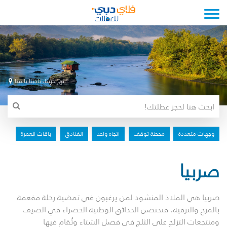
Toggle navigation
نهر درينا، باجينا باستا
وجهات متعددة
محطة توقف
اتجاه واحد
الفنادق
باقات العمرة
صربيا
صربيا هي الملاذ المنشود لمن يرغبون في تمضية رحلة مفعمة
بالمرح والترفيه، فتحتضن الحدائق الوطنية الخضراء في الصيف
ومنتجعات التزلج على الثلج في فصل الشتاء وتُقام فيها