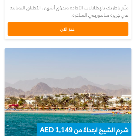
متّع ناظريك بالإطلالات الأخاذة وتذوّق أشهى الأطباق اليونانية
في جزيرة سانتوريني الساحرة.
احجز الآن
شرم الشيخ ابتداءً من AED 1,149