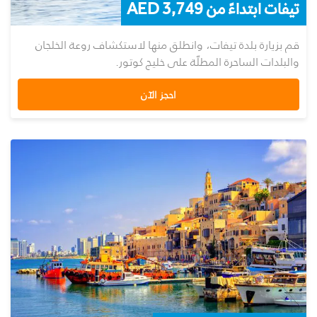
تيفات ابتداءً من AED 3,749
قم بزيارة بلدة تيفات، وانطلق منها لاستكشاف روعة الخلجان
والبلدات الساحرة المطلّة على خليج كوتور.
احجز الآن