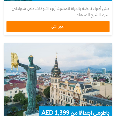
عش أجواء نابضة بالحياة لتمضية أروع الأوقات على شواطئ
شرم الشيخ المذهلة.
احجز الآن
باطومي ابتداءًا من AED 1,399