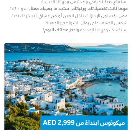
استمتع بعطلتك في واحدة من وجهاتنا الجديدة.
مهما كانت تفضيلاتك ورغباتك، ستجد ما يعجبك معنا،
سواء كنت
ممن يفضلون الإجازات داخل المدن أو من عشاق الاسترخاء تحت
شمس الصيف على رمال الشواطئ الذهبية.
استكشف وجهاتنا الجديدة
واحجز عطلتك اليوم
!
ميكونوس ابتداءً من AED 2,999