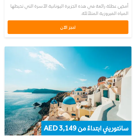
أمضِ عطلة رائعة في هذه الجزيرة اليونانية الآسرة التي تحيطها
المياه الفيروزية المتلألئة.
احجز الآن
سانتوريني ابتداءً من AED 3,149