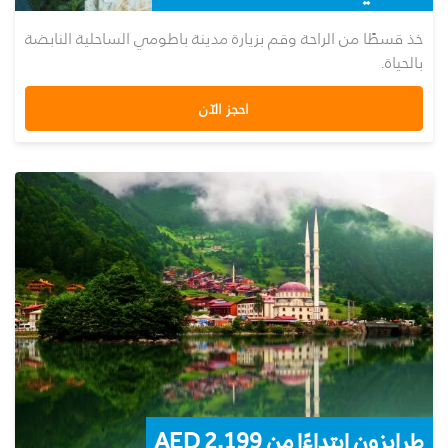
خذ قسطًا من الراحة وقم بزيارة مدينة باطومي الساحلية النابضة
بالحياة.
احجز الآن
طرابزون ابتداءًا من AED 2,199