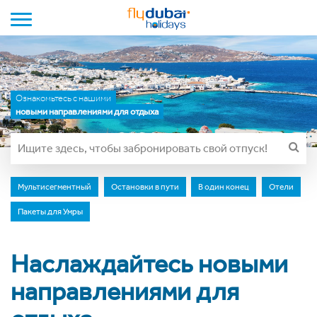
Toggle navigation
Ознакомьтесь с нашими
новыми направлениями для отдыха
Мультисегментный
Остановки в пути
В один конец
Отели
Пакеты для Умры
Наслаждайтесь новыми
направлениями для