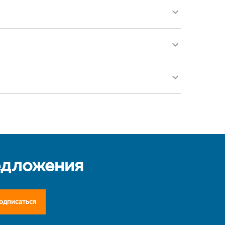
едложения
одписаться