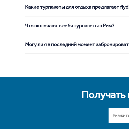
Какие турпакеты для отдыха предлагает flydu
Что включают в себя турпакеты в Рим?
Могу ли я в последний момент забронироват
Получать