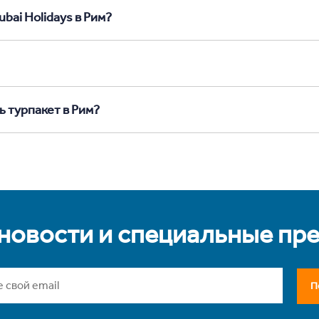
bai Holidays в Рим?
ь турпакет в Рим?
 новости и специальные пр
П