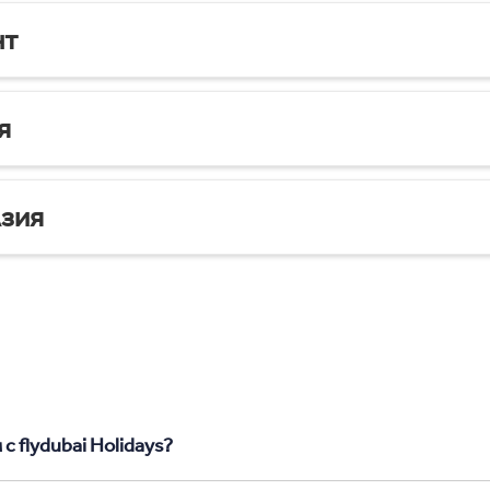
нт
я
зия
с flydubai Holidays?