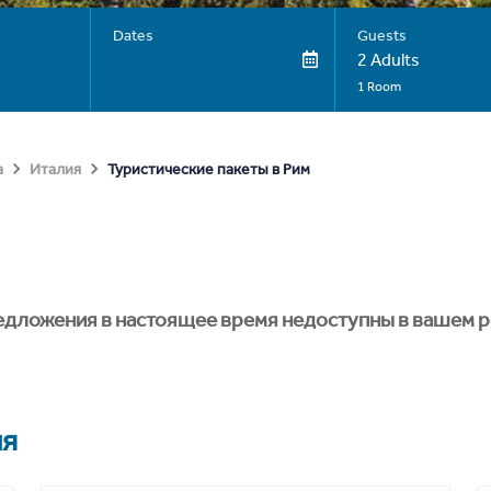
Dates
Guests
2 Adults
1 Room
Туристические пакеты в Рим
а
Италия
едложения в настоящее время недоступны в вашем р
ия