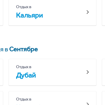
Отдых в
Кальяри
я в
Сентябре
Отдых в
Дубай
Отдых в