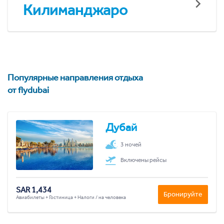
Килиманджаро
Популярные направления отдыха
от flydubai
Дубай
3 ночей
Включены рейсы
SAR 1,434
Бронируйте
Авиабилеты + Гостиница + Налоги / на человека