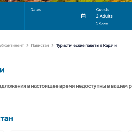
Dates
Guests
2 Adults
1 Room
Туристические пакеты в Карачи
субконтинент
Пакистан
и
едложения в настоящее время недоступны в вашем р
тан