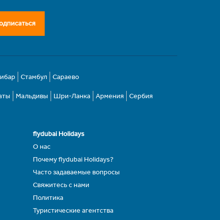
одписаться
зибар
Стамбул
Сараево
аты
Мальдивы
Шри-Ланка
Армения
Сербия
flydubai Holidays
О нас
Почему flydubai Holidays?
Часто задаваемые вопросы
Свяжитесь с нами
Политика
Туристические агентства