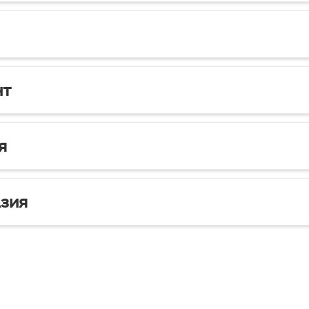
нт
я
зия