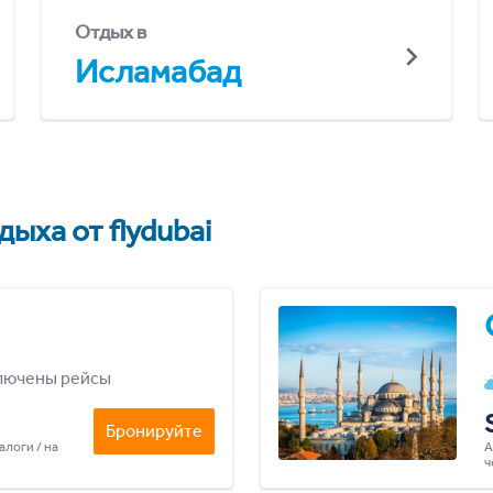
Отдых в
Исламабад
ыха от flydubai
лючены рейсы
Бронируйте
алоги / на
А
ч