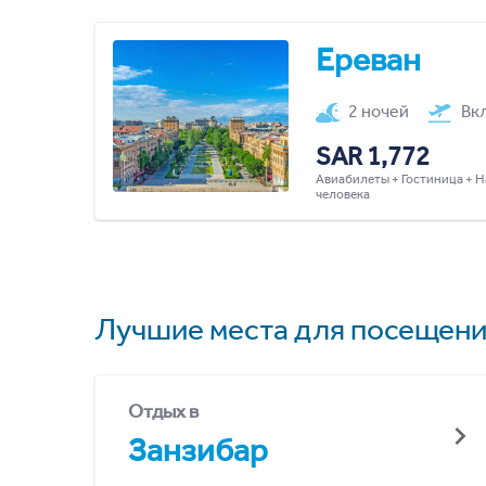
Ереван
2 ночей
Вк
SAR 1,772
Авиабилеты + Гостиница + Н
человека
Лучшие места для посещени
Отдых в
Занзибар