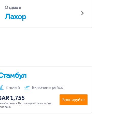
Отдых в
Лахор
Стамбул
2 ночей
Включены рейсы
SAR 1,755
Бронируйте
виабилеты + Гостиница + Налоги / на
еловека