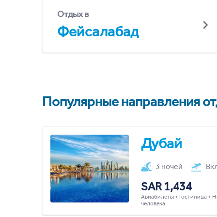
Отдых в
Фейсалабад
Популярные направления отд
Дубай
3 ночей
Вк
SAR 1,434
Авиабилеты + Гостиница + Н
человека