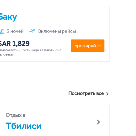
Баку
3 ночей
Включены рейсы
SAR 1,829
Бронируйте
виабилеты + Гостиница + Налоги / на
еловека
Посмотреть все
Отдых в
Тбилиси