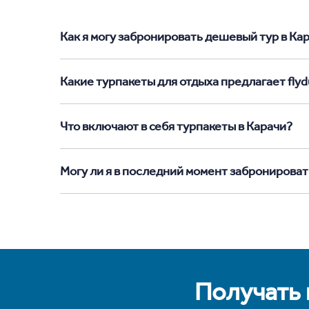
Как я могу забронировать дешевый тур в Кара
Какие турпакеты для отдыха предлагает flydu
Что включают в себя турпакеты в Карачи?
Могу ли я в последний момент забронироват
Получать