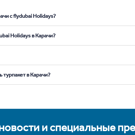
чи с flydubai Holidays?
bai Holidays в Карачи?
ь турпакет в Карачи?
 новости и специальные пр