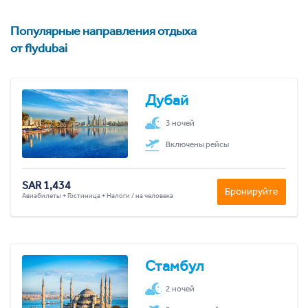
Популярные направления отдыха
от flydubai
Дубай
3 ночей
Включены рейсы
SAR 1,434
Бронируйте
Авиабилеты + Гостиница + Налоги / на человека
Стамбул
2 ночей