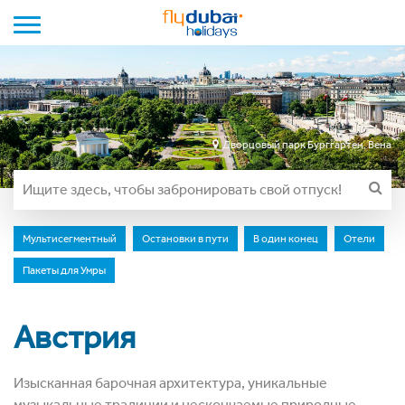
Toggle navigation
Дворцовый парк Бурггартен, Вена
Мультисегментный
Остановки в пути
В один конец
Отели
Пакеты для Умры
Австрия
Изысканная барочная архитектура, уникальные
музыкальные традиции и нескончаемые природные