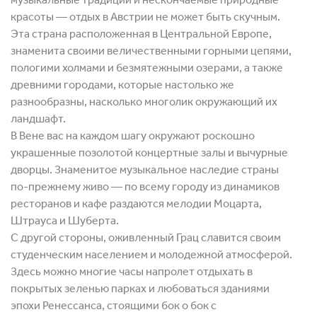
красоты ― отдых в Австрии не может быть скучным.
Эта страна расположенная в Центральной Европе,
знаменита своими величественными горными цепями,
пологими холмами и безмятежными озерами, а также
древними городами, которые настолько же
разнообразны, насколько многолик окружающий их
ландшафт.
В Вене вас на каждом шагу окружают роскошно
украшенные позолотой концертные залы и вычурные
дворцы. Знаменитое музыкальное наследие страны
по-прежнему живо ― по всему городу из динамиков
ресторанов и кафе раздаются мелодии Моцарта,
Штрауса и Шуберта.
С другой стороны, оживленный Грац славится своим
студенческим населением и молодежной атмосферой.
Здесь можно многие часы напролет отдыхать в
покрытых зеленью парках и любоваться зданиями
эпохи Ренессанса, стоящими бок о бок с