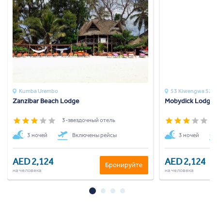
Kumba Urembo
53 Kiwengwa 52c
Zanzibar Beach Lodge
Mobydick Lodge
3-звездочный отель
3
3 ночей
Включены рейсы
3 ночей
AED 2,124
AED 2,124
Бронируйте
на человека
на человека