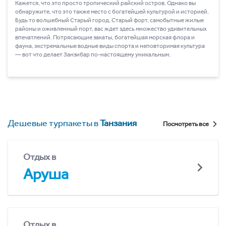
Кажется, что это просто тропический райский остров. Однако вы
обнаружите, что это также место с богатейшей культурой и историей.
Будь то волшебный Старый город, Старый форт, самобытные жилые
районы и оживленный порт, вас ждет здесь множество удивительных
впечатлений. Потрясающие закаты, богатейшая морская флора и
фауна, экстремальные водные виды спорта и неповторимая культура
― вот что делает Занзибар по-настоящему уникальным.
Дешевые турпакеты в
Танзания
Посмотреть все
Отдых в
Аруша
Отдых в