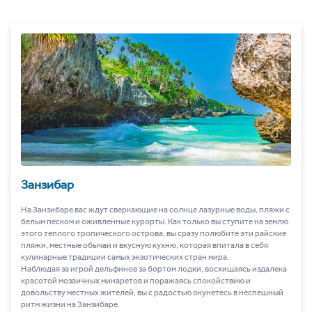
Занзибар
На Занзибаре вас ждут сверкающие на солнце лазурные воды, пляжи с
белым песком и оживленные курорты. Как только вы ступите на землю
этого теплого тропического острова, вы сразу полюбите эти райские
пляжи, местные обычаи и вкусную кухню, которая впитала в себя
кулинарные традиции самых экзотических стран мира.
Наблюдая за игрой дельфинов за бортом лодки, восхищаясь издалека
красотой мозаичных минаретов и поражаясь спокойствию и
довольству местных жителей, вы с радостью окунетесь в неспешный
ритм жизни на Занзибаре.