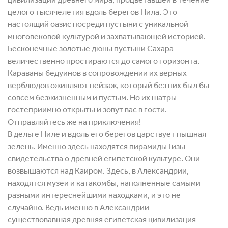
целого тысячелетия вдоль берегов Нила. Это
настоящий оазис посреди пустыни с уникальной
многовековой культурой и захватывающей историей.
Бесконечные золотые дюны пустыни Сахара
величественно простираются до самого горизонта.
Караваны бедуинов в сопровождении их верных
верблюдов оживляют пейзаж, который без них был бы
совсем безжизненным и пустым. Но их шатры
гостеприимно открыты и зовут вас в гости.
Отправляйтесь же на приключения!
В дельте Ниле и вдоль его берегов царствует пышная
зелень. Именно здесь находятся пирамиды Гизы ―
свидетельства о древней египетской культуре. Они
возвышаются над Каиром. Здесь, в Александрии,
находятся музеи и катакомбы, наполненные самыми
разными интереснейшими находками, и это не
случайно. Ведь именно в Александрии
существовавшая древняя египетская цивилизация