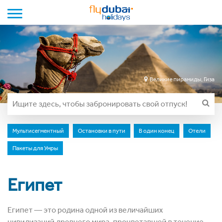
Toggle navigation
Великие пирамиды, Гиза
Мультисегментный
Остановки в пути
В один конец
Отели
Пакеты для Умры
Египет
Египет ― это родина одной из величайших
цивилизаций древнего мира, процветавшей в течение