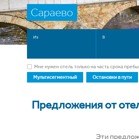
Сараево
Из
В
Мне нужен отель только на часть срока преб
Мультисегментный
Остановки в пути
Предложения от оте
Эти предлож