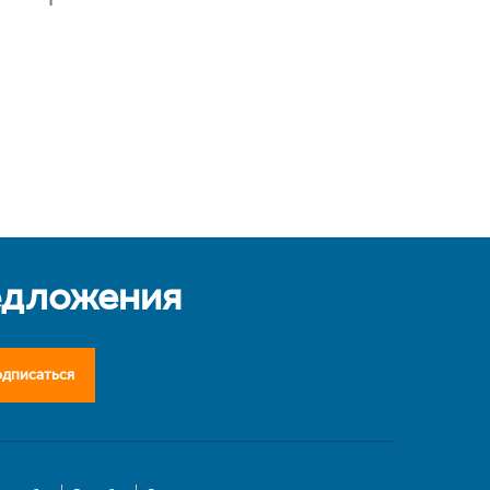
едложения
дписаться