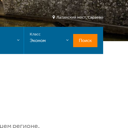
Латинский мост, Сараево
Класс
Поиск
Эконом
шем регионе.