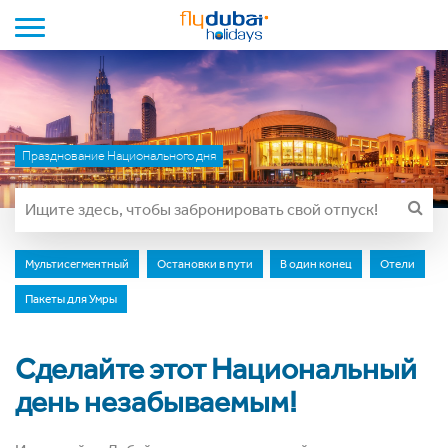
Toggle navigation
Празднование Национального дня
Мультисегментный
Остановки в пути
В один конец
Отели
Пакеты для Умры
Сделайте этот Национальный
день незабываемым!