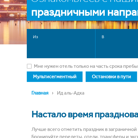
праздничными напр
Из
В
Мне нужен отель только на часть срока преб
Мультисегментный
Остановки в пути
›
Главная
Ид аль-Адха
Настало время празднова
Лучше всего отметить праздник в заграничной
Бронируйте перелеты, отели, трансферы и экс