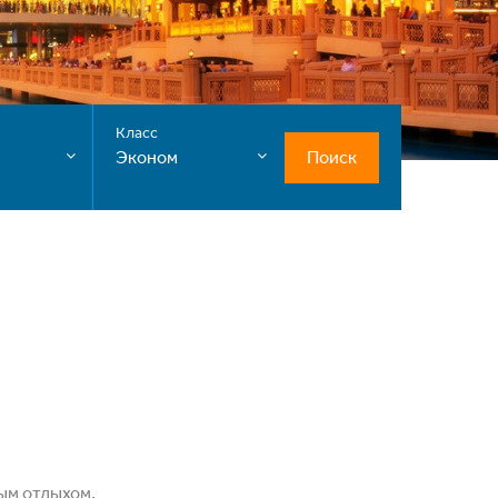
Класс
Поиск
Эконом
ым отдыхом.