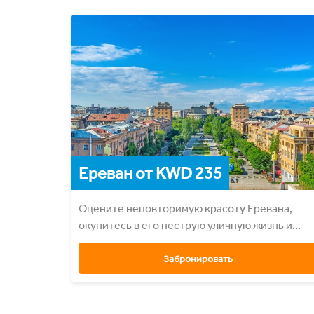
Ереван от KWD 235
Оцените неповторимую красоту Еревана,
окунитесь в его пеструю уличную жизнь и
попробуйте великолепную кухню.
Забронировать