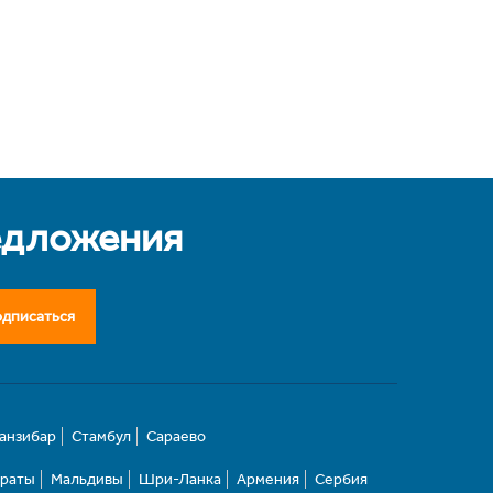
едложения
дписаться
анзибар
Стамбул
Сараево
ираты
Мальдивы
Шри-Ланка
Армения
Сербия