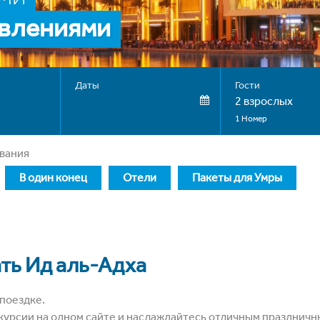
авлениями
Даты
Гости
2 взрослых
1 Номер
ывания
В один конец
Отели
Пакеты для Умры
ть Ид аль-Адха
 поездке.
курсии на одном сайте и наслаждайтесь отличным праздничн