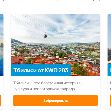
Тбилиси от KWD 203
Тбилиси ― это богатейшая история и
культура и неповторимая природа.
Забронировать