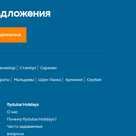
едложения
дписаться
анзибар
Стамбул
Сараево
ираты
Мальдивы
Шри-Ланка
Армения
Сербия
flydubai Holidays
О нас
Почему flydubai Holidays?
Часто задаваемые
вопросы