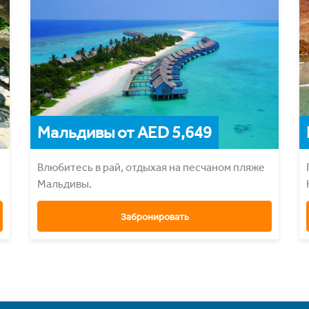
Мальдивы от AED 5,649
Влюбитесь в рай, отдыхая на песчаном пляже
Мальдивы.
Забронировать