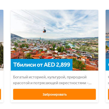
Тбилиси от AED 2,899
Богатый историей, культурой, природной
красотой и потрясающей окрестностями -
Тбилиси
Забронировать