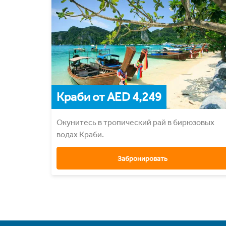
Краби от AED 4,249
Окунитесь в тропический рай в бирюзовых
водах Краби.
Забронировать