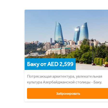
Баку от AED 2,599
Потрясающая архитектура, увлекательная
культура Азербайджанcкой столицы - Баку.
Забронировать