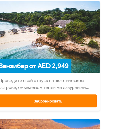
Занзибар от AED 2,949
Проведите свой отпуск на экзотическом
острове, омываемом теплыми лазурными
водамиs.
Забронировать