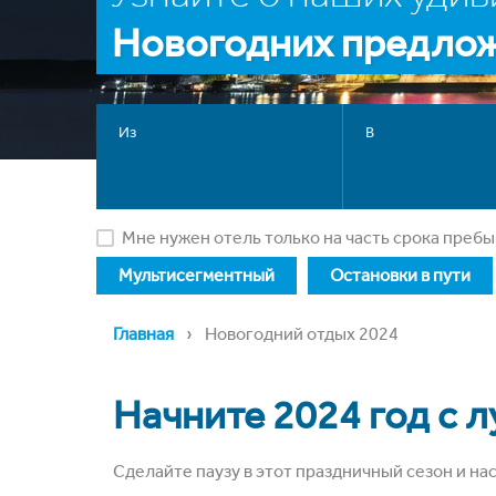
Новогодних предло
Из
В
Мне нужен отель только на часть срока преб
Мультисегментный
Остановки в пути
›
Главная
Новогодний отдых 2024
Начните 2024 год с 
Сделайте паузу в этот праздничный сезон и н