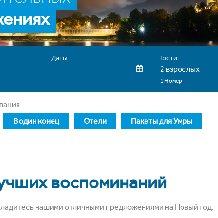
жениях
Даты
Гости
2 взрослых
1 Номер
ывания
В один конец
Отели
Пакеты для Умры
лучших воспоминаний
асладитесь нашими отличными предложениями на Новый год.