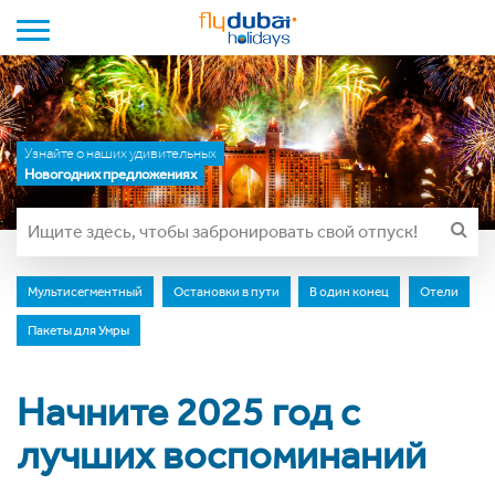
Toggle navigation
Узнайте о наших удивительных
Новогодних предложениях
Мультисегментный
Остановки в пути
В один конец
Отели
Пакеты для Умры
Начните 2025 год с
лучших воспоминаний