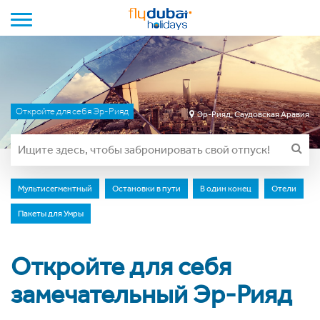
Toggle navigation
Откройте для себя Эр-Рияд
Эр-Рияд, Саудовская Аравия
Мультисегментный
Остановки в пути
В один конец
Отели
Пакеты для Умры
Откройте для себя
замечательный Эр-Рияд