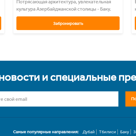
Потрясающая архитектура, увлекательная
культура Азербайджанcкой столицы - Баку.
Забронировать
 новости и специальные пр
По
Самые популярные направления:
Дубай
Тбилиси
Баку
З