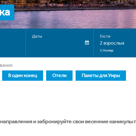
ка
Даты
Гости
2 взрослых
1 Номер
ывания
В один конец
Отели
Пакеты для Умры
направления и забронируйте свои весенние каникулы п