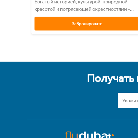
Богатый историей, культурой, природной
красотой и потрясающей окрестностями -
Тбилиси
Забронировать
Получать