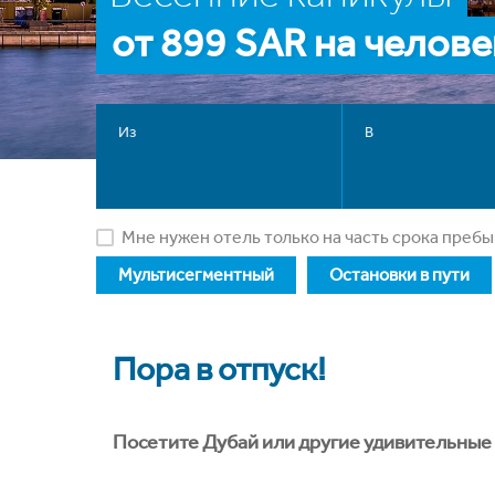
от 899 SAR на челове
Из
В
Мне нужен отель только на часть срока преб
Мультисегментный
Остановки в пути
Пора в отпуск!
Посетите Дубай или другие удивительные 