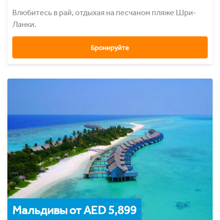
Влюбитесь в рай, отдыхая на песчаном пляже Шри-
Ланки.
Бронируйте
Мальдивы от AED 5,899