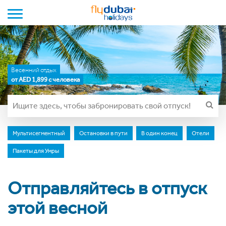
Toggle navigation
Весенний отдых
от AED 1,899 с человека
Мультисегментный
Остановки в пути
В один конец
Отели
Пакеты для Умры
Отправляйтесь в отпуск
этой весной