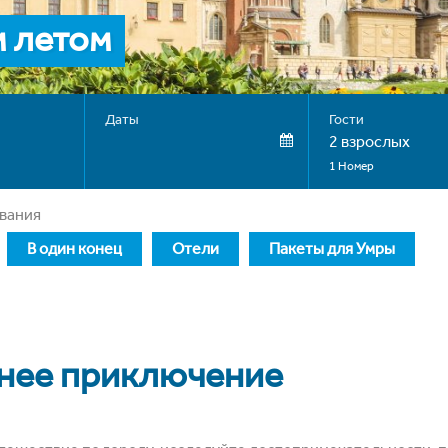
м летом
Даты
Гости
2 взрослых
1 Номер
ывания
В один конец
Отели
Пакеты для Умры
тнее приключение