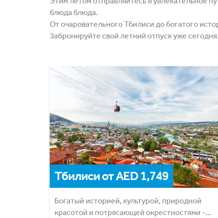
Этим летом отправляйтесь в увлекательное пу
блюда блюда.
От очаровательного Тбилиси до богатого исто
Забронируйте свой летний отпуск уже сегодня
Тбилиси от AED 1,749
Богатый историей, культурой, природной
красотой и потрясающей окрестностями -