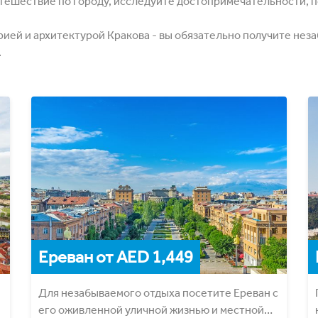
тешествие по городу, исследуйте достопримечательности, п
рией и архитектурой Кракова - вы обязательно получите нез
.
Ереван от AED 1,449
Для незабываемого отдыха посетите Ереван с
его оживленной уличной жизнью и местной