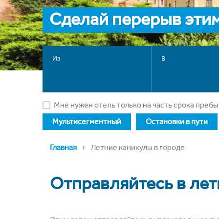
Сделай перерыв эти
Из
В
Мне нужен отель только на часть срока преб
Мультисегментный
Остановки в пути
›
Главная
Летние каникулы в городе
Отправляйтесь в ле