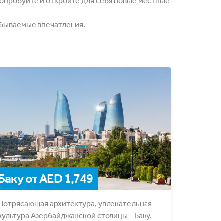
опробуйте и откройте для себя новые местные
абываемые впечатления.
Баку от AED 1,749
Потрясающая архитектура, увлекательная
культура Азербайджанcкой столицы - Баку.