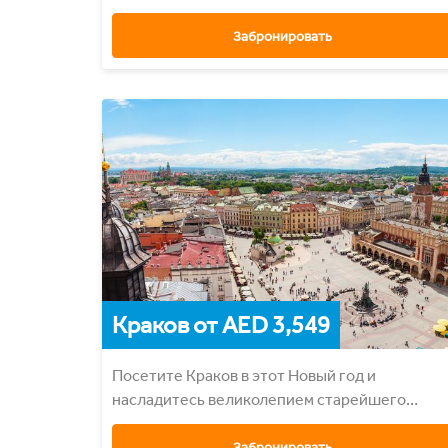
Тбилиси
Забронировать
Краков от AED 3,549
Посетите Краков в этот Новый год и
насладитесь великолепием старейшего
городa Европы
Забронировать