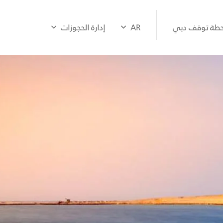
طة توقف دبي
AR
إدارة الحجوزات