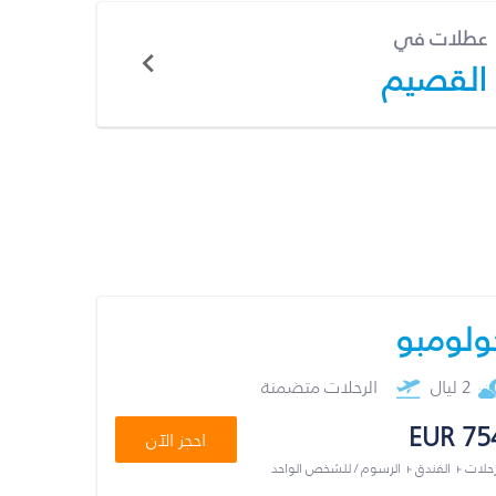
عطلات في
القصيم
ولومبو
2 ليال
الرحلات متضمنة
EUR 75
احجز الآن
رحلات + الفندق + الرسوم / للشخص الواحد