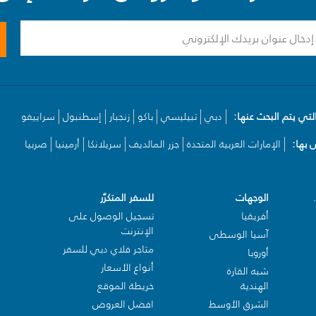
لتي يتم البحث عنها:
دبي
تبيليسي
باكو
زنجبار
إسطنبول
سراييفو
بها:
الإمارات العربية المتحدة
جزر المالديف
سريلانكا
أرمينيا
صربيا
الوجهات
للسفر المتكرّر
أفريقيا
تسجيل الوصول على
الإنترنت
آسيا الوسطى
متاجر فلاي دبي للسفر
أوروبا
أنواع الأسعار
شبه القارة
الهندية
خريطة الموقع
الشرق الأوسط
افضل العروض