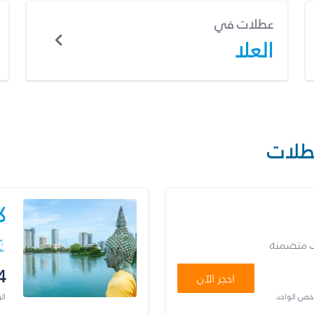
عطلات في
العلا
طلات
ك
ت متضمنة
4
احجز الآن
شخص الواحد
ال