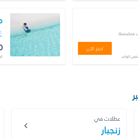
م
ت متضمنة
0
احجز الآن
شخص الواحد
ال
ر
عطلات في
زنجبار