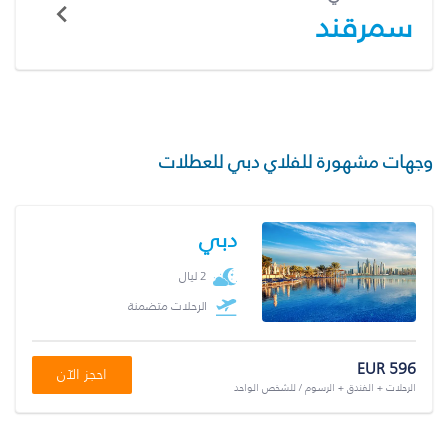
سمرقند
وجهات مشهورة للفلاي دبي للعطلات
دبي
2 ليال
الرحلات متضمنة
EUR 596
احجز الآن
الرحلات + الفندق + الرسوم / للشخص الواحد