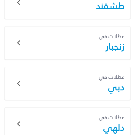
طشقند
عطلات في
زنجبار
عطلات في
دبي
عطلات في
دلهي