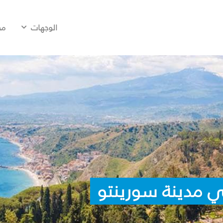
الوجهات
مح
ي مدينة سورينتو