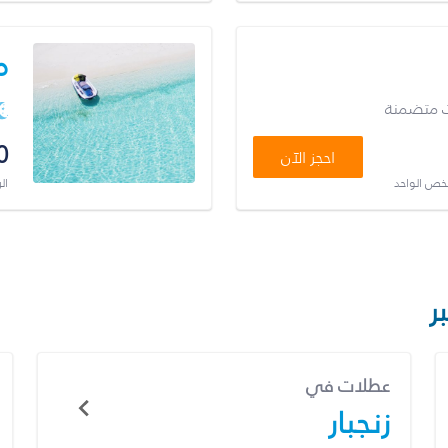
م
ت متضمنة
0
احجز الآن
شخص الواحد
ال
ر
عطلات في
زنجبار