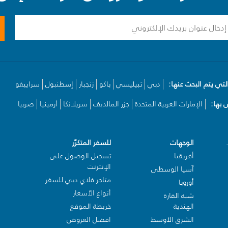
لتي يتم البحث عنها:
دبي
تبيليسي
باكو
زنجبار
إسطنبول
سراييفو
بها:
الإمارات العربية المتحدة
جزر المالديف
سريلانكا
أرمينيا
صربيا
الوجهات
للسفر المتكرّر
أفريقيا
تسجيل الوصول على
الإنترنت
آسيا الوسطى
متاجر فلاي دبي للسفر
أوروبا
أنواع الأسعار
شبه القارة
الهندية
خريطة الموقع
الشرق الأوسط
افضل العروض