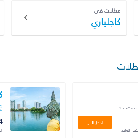
عطلات في
كاجلياري
طلات
ك
ت متضمنة
4
احجز الآن
شخص الواحد
ال