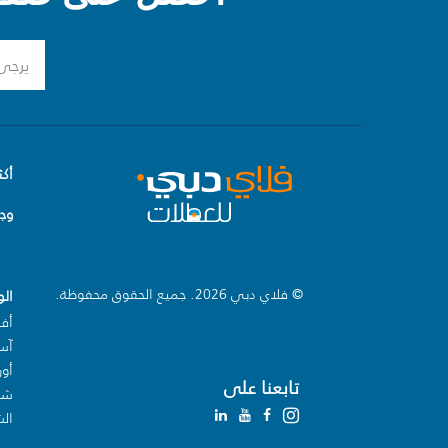
أكث
وج
© فلاي دبي 2026. جميع الحقوق محفوظة.
ال
أفر
آس
أور
تابعنا على
شبه
ال