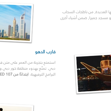
 العديدة, من ناطحات السحاب
ة و مسجد جميرا, ضمن أشياء أخرى
قارب الدهو
استمتع بتجربة من العمر على متن قار
دبي. تمتّع بهدوء منطقة خور دبي وتن
البرامج الترفيهية.
ابتداءًا من AED 107 للشخص الواحد