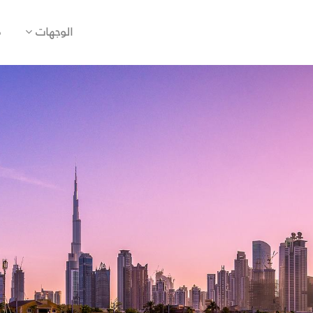
الوجهات
م