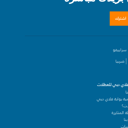
اشترك
سراييفو
صربيا
فلاي دبي للعطلات
ا
ية بوابة فلاي دبي
ات؟
ة المتكررة
نا
سات