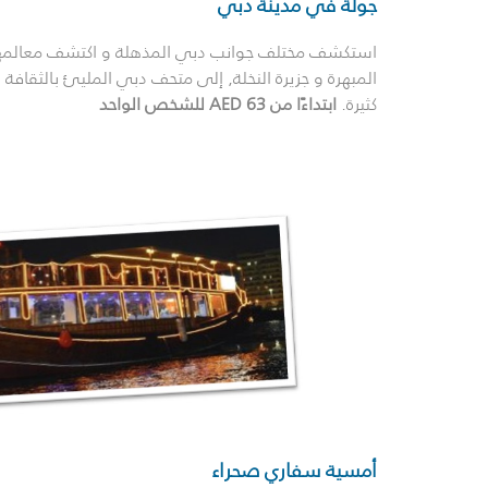
جولة في مدينة دبي
استكشف مختلف جوانب دبي المذهلة و اكتشف معالمها
المبهرة و جزيرة النخلة, إلى متحف دبي المليئ بالثقاف
كثيرة.
ابتداءًا من AED 63 للشخص الواحد
أمسية سفاري صحراء