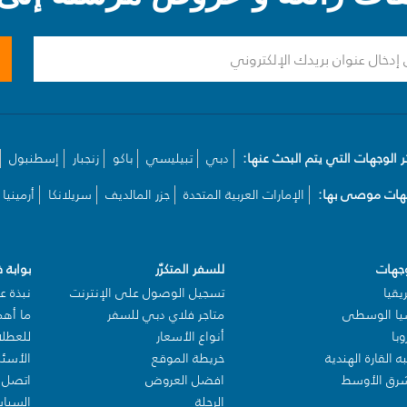
ر الوجهات التي يتم البحث عنها:
دبي
تبيليسي
باكو
زنجبار
إسطنبول
هات موصى بها:
الإمارات العربية المتحدة
جزر المالديف
سريلانكا
أرمينيا
وجهات
للسفر المتكرّر
بوابة 
يقيا
تسجيل الوصول على الإنترنت
نبذة عن
يا الوسطى
متاجر فلاي دبي للسفر
ما أهم
وبا
أنواع الأسعار
للعطل
 القارة الهندية
خريطة الموقع
الأسئل
شرق الأوسط
افضل العروض
اتصل ب
الرحلة
السيا