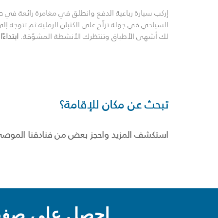
إركب سيارة رباعية الدفع وانطلق في مغامرة رائعة في 
السياحي في جولة تزلّج على الكثبان الرملية ثم تتوجه إلى
لك أشهى الأطباق وتنتظرك الأنشطة المشوّقة.
ابتداءًا من AED 239
تبحث عن مكان للإقامة؟
استكشف المزيد واحجز بعض من فنادقنا الموصى
احصل على صفقا