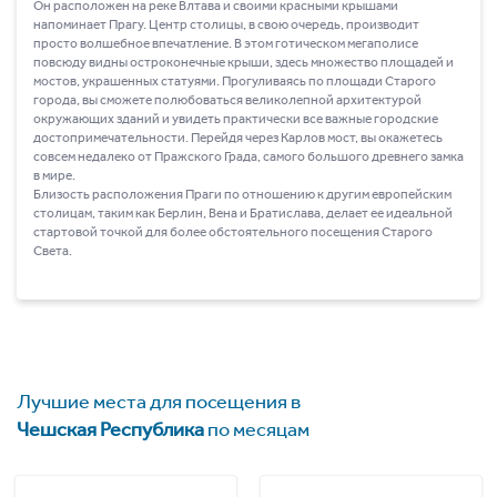
Он расположен на реке Влтава и своими красными крышами
напоминает Прагу. Центр столицы, в свою очередь, производит
просто волшебное впечатление. В этом готическом мегаполисе
повсюду видны остроконечные крыши, здесь множество площадей и
мостов, украшенных статуями. Прогуливаясь по площади Старого
города, вы сможете полюбоваться великолепной архитектурой
окружающих зданий и увидеть практически все важные городские
достопримечательности. Перейдя через Карлов мост, вы окажетесь
совсем недалеко от Пражского Града, самого большого древнего замка
в мире.
Близость расположения Праги по отношению к другим европейским
столицам, таким как Берлин, Вена и Братислава, делает ее идеальной
стартовой точкой для более обстоятельного посещения Старого
Света.
Лучшие места для посещения в
Чешская Республика
по месяцам