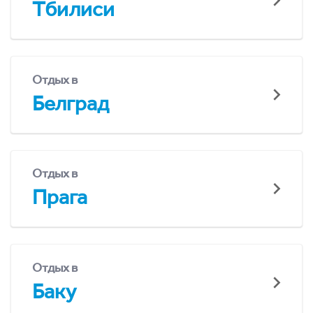
Тбилиси
Отдых в
Белград
Отдых в
Прага
Отдых в
Баку