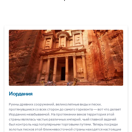
Иордания
Руины древних сооружений, великолепные виды и пески,
протянувшиеся со всех сторон до самого горизонта ― вот что делает
Иорданию незабываемой. На протяжении веков территория этой
страны являлась частью различных империй, чьей главной задачей
был контроль над популярными торговыми путями. Теперь посреди
золотых песков этой ближневосточной страны находятся настоящие