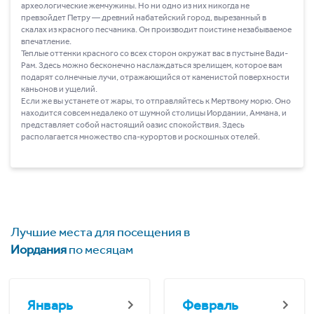
археологические жемчужины. Но ни одно из них никогда не
превзойдет Петру ― древний набатейский город, вырезанный в
скалах из красного песчаника. Он производит поистине незабываемое
впечатление.
Теплые оттенки красного со всех сторон окружат вас в пустыне Вади-
Рам. Здесь можно бесконечно наслаждаться зрелищем, которое вам
подарят солнечные лучи, отражающийся от каменистой поверхности
каньонов и ущелий.
Если же вы устанете от жары, то отправляйтесь к Мертвому морю. Оно
находится совсем недалеко от шумной столицы Иордании, Аммана, и
представляет собой настоящий оазис спокойствия. Здесь
располагается множество спа-курортов и роскошных отелей.
Лучшие места для посещения в
Иордания
по месяцам
Январь
Февраль