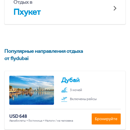
Отдых в
Пхукет
Популярные направления отдыха
от flydubai
Дубай
3 ночей
Включены рейсы
USD 648
Бронируйте
Авиабилеты + Гостиница + Налоги / на человека