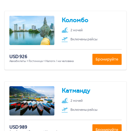
Коломбо
2 ночей
Включены рейсы
USD 926
Бронируйте
Авиабилеты + Гостиница + Налоги / на человека
Катманду
2 ночей
Включены рейсы
USD 989
Бронируйте