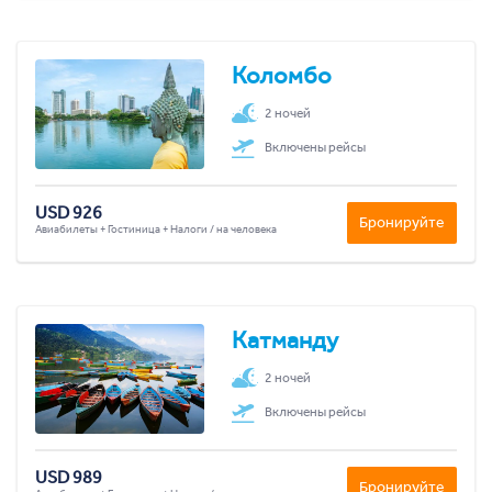
Коломбо
2 ночей
Включены рейсы
USD 926
Бронируйте
Авиабилеты + Гостиница + Налоги / на человека
Катманду
2 ночей
Включены рейсы
USD 989
Бронируйте