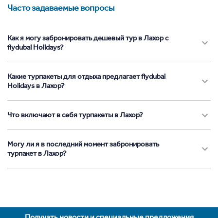
Часто задаваемые вопросы
Как я могу забронировать дешевый тур в Лахор с
flydubai Holidays?
Какие турпакеты для отдыха предлагает flydubai
Holidays в Лахор?
Что включают в себя турпакеты в Лахор?
Могу ли я в последний момент забронировать
турпакет в Лахор?
Получать новости и специальные предложения