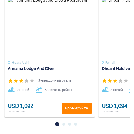
Hoarafushi
Fehiali
Annama Lodge And Dive
Dhoani Maldives
3-звездочный отель
3
2 ночей
Включены рейсы
2 ночей
USD 1,092
USD 1,094
Бронируйте
на человека
на человека