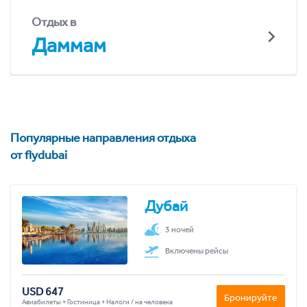
Отдых в
Даммам
Популярные направления отдыха
от flydubai
Дубай
3 ночей
Включены рейсы
USD 647
Бронируйте
Авиабилеты + Гостиница + Налоги / на человека