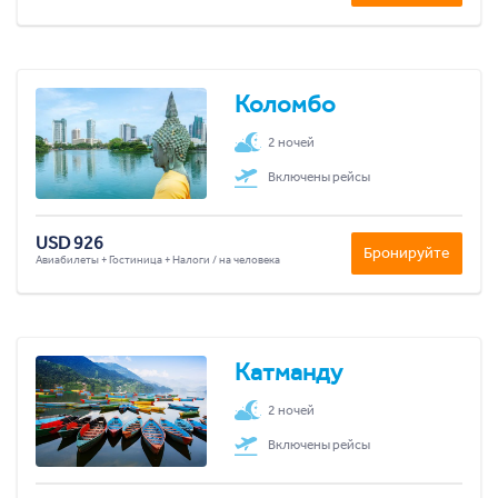
Коломбо
2 ночей
Включены рейсы
USD 926
Бронируйте
Авиабилеты + Гостиница + Налоги / на человека
Катманду
2 ночей
Включены рейсы