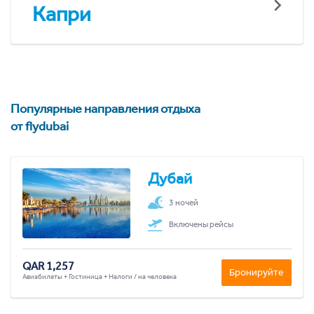
Капри
Популярные направления отдыха
от flydubai
Дубай
3 ночей
Включены рейсы
QAR 1,257
Бронируйте
Авиабилеты + Гостиница + Налоги / на человека