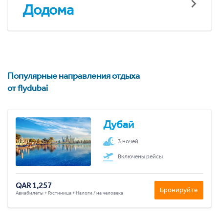
Додома
Популярные направления отдыха
от flydubai
Дубай
3 ночей
Включены рейсы
QAR 1,257
Бронируйте
Авиабилеты + Гостиница + Налоги / на человека