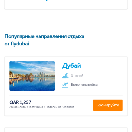
Популярные направления отдыха
от flydubai
Дубай
3 ночей
Включены рейсы
QAR 1,257
Бронируйте
Авиабилеты + Гостиница + Налоги / на человека