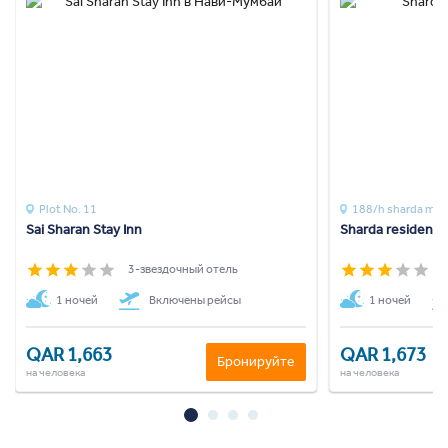
Plot No. 11
188/h sharda man
Sai Sharan Stay Inn
Sharda residency
3-звездочный отель
3
1 ночей
Включены рейсы
1 ночей
QAR 1,663
QAR 1,673
Бронируйте
на человека
на человека