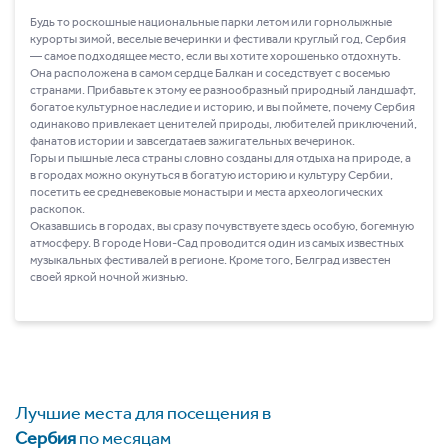
Будь то роскошные национальные парки летом или горнолыжные
курорты зимой, веселые вечеринки и фестивали круглый год, Сербия
― самое подходящее место, если вы хотите хорошенько отдохнуть.
Она расположена в самом сердце Балкан и соседствует с восемью
странами. Прибавьте к этому ее разнообразный природный ландшафт,
богатое культурное наследие и историю, и вы поймете, почему Сербия
одинаково привлекает ценителей природы, любителей приключений,
фанатов истории и завсегдатаев зажигательных вечеринок.
Горы и пышные леса страны словно созданы для отдыха на природе, а
в городах можно окунуться в богатую историю и культуру Сербии,
посетить ее средневековые монастыри и места археологических
раскопок.
Оказавшись в городах, вы сразу почувствуете здесь особую, богемную
атмосферу. В городе Нови-Сад проводится один из самых известных
музыкальных фестивалей в регионе. Кроме того, Белград известен
своей яркой ночной жизнью.
Лучшие места для посещения в
Сербия
по месяцам