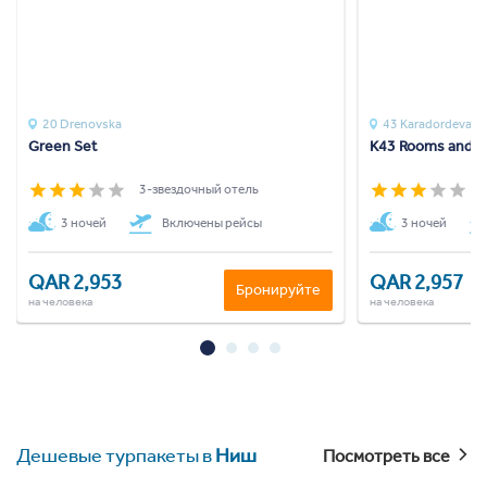
20 Drenovska
43 Karadordeva
Green Set
K43 Rooms and A
3-звездочный отель
3
3 ночей
Включены рейсы
3 ночей
QAR 2,953
QAR 2,957
Бронируйте
на человека
на человека
Дешевые турпакеты в
Ниш
Посмотреть все