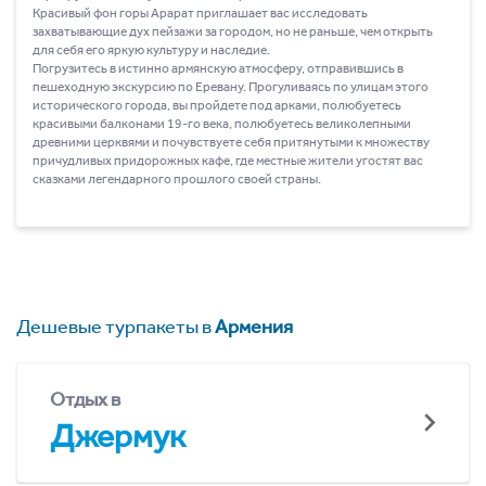
Красивый фон горы Арарат приглашает вас исследовать
захватывающие дух пейзажи за городом, но не раньше, чем открыть
для себя его яркую культуру и наследие.
Погрузитесь в истинно армянскую атмосферу, отправившись в
пешеходную экскурсию по Еревану. Прогуливаясь по улицам этого
исторического города, вы пройдете под арками, полюбуетесь
красивыми балконами 19-го века, полюбуетесь великолепными
древними церквями и почувствуете себя притянутыми к множеству
причудливых придорожных кафе, где местные жители угостят вас
сказками легендарного прошлого своей страны.
Дешевые турпакеты в
Армения
Отдых в
Джермук