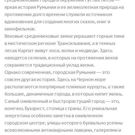
яркая история Румынии и ее великолепная природа на
протяжении долго времени служили источником
вдохновения для создания многих сказок, книг и
кинофильмов.
Вековые средневековые замки украшают горные пики
в мистическом регионе Трансильвания, а в темных
лесах Карпат живут лоси, волки и медведи. Здесь
находятся селения, в которых на протяжении веков
сохраняется традиционный уклад жизни.
Однако современная, городская Румыния ― это
совсем другая история. Здесь на Черном море
располагаются популярные пляжные курорты, а также
большие, динамичные города, в которых кипит жизнь.
Самый оживленный и быстрорастущий город ― это,
конечно, Бухарест, столица страны. Его уникальная
энергетика особенно заметна в оживленном
городском центре, улицы которого буквально усеяны
всевозможными антикварными лавками, галереями и