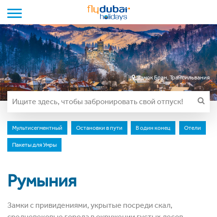
Toggle navigation
Замок Бран, Трансильвания
Мультисегментный
Остановки в пути
В один конец
Отели
Пакеты для Умры
Румыния
Замки с привидениями, укрытые посреди скал,
средневековые города в окружении густых лесов ―