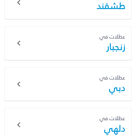
طشقند
عطلات في
زنجبار
عطلات في
دبي
عطلات في
دلهي