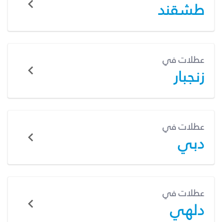
طشقند
عطلات في
زنجبار
عطلات في
دبي
عطلات في
دلهي