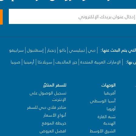
لتي يتم البحث عنها:
دبي
تبيليسي
باكو
زنجبار
إسطنبول
سراييفو
بها:
الإمارات العربية المتحدة
جزر المالديف
سريلانكا
أرمينيا
صربيا
الوجهات
للسفر المتكرّر
أفريقيا
تسجيل الوصول على
الإنترنت
آسيا الوسطى
متاجر فلاي دبي للسفر
أوروبا
أنواع الأسعار
شبه القارة
الهندية
خريطة الموقع
الشرق الأوسط
افضل العروض