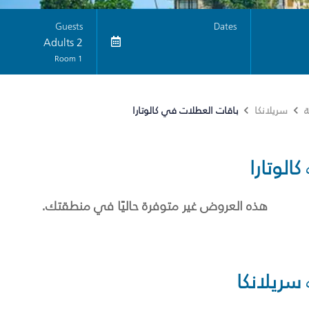
Guests
Dates
2 Adults
1 Room
باقات العطلات في كالوتارا
ة
سريلانكا
كالوتارا
هذه العروض غير متوفرة حاليًا في منطقتك.
سريلانكا