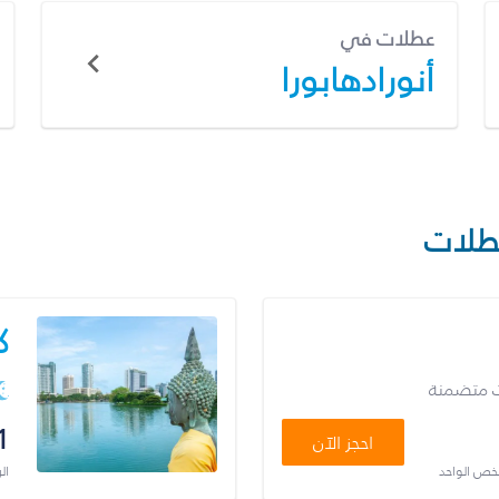
عطلات في
أنورادهابورا
طلات
ك
ت متضمنة
1
احجز الآن
شخص الواحد
ال