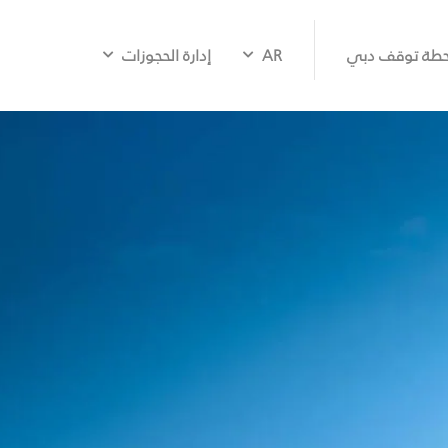
طة توقف دبي
AR
إدارة الحجوزات