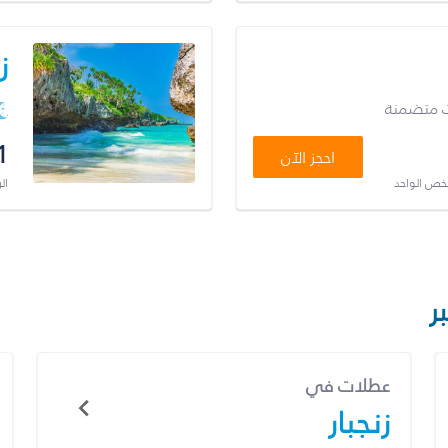
ز
ت متضمنة
1
احجز الآن
شخص الواحد
ال
ر
عطلات في
زنجبار