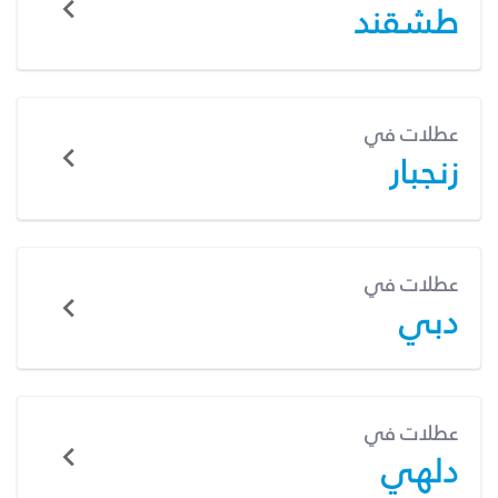
طشقند
عطلات في
زنجبار
عطلات في
دبي
عطلات في
دلهي