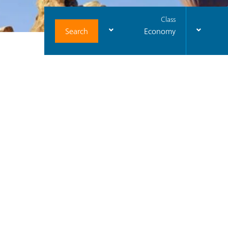
Class
Search
Economy