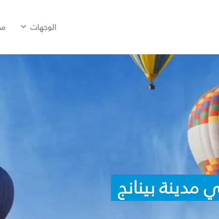
الوجهات
مح
 مدينة بينانج