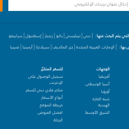
لتي يتم البحث عنها:
دبي
تبيليسي
باكو
زنجبار
إسطنبول
سراييفو
بها:
الإمارات العربية المتحدة
جزر المالديف
سريلانكا
أرمينيا
صربيا
الوجهات
للسفر المتكرّر
أفريقيا
تسجيل الوصول على
الإنترنت
آسيا الوسطى
متاجر فلاي دبي للسفر
أوروبا
أنواع الأسعار
شبه القارة
الهندية
خريطة الموقع
الشرق الأوسط
افضل العروض
الرحلة