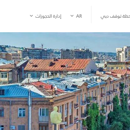
طة توقف دبي
AR
إدارة الحجوزات