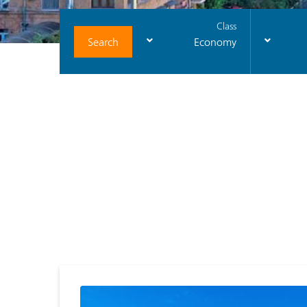
Class
Search
Economy