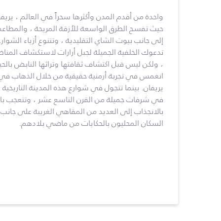
واحدة من أقدم المدن وأكثرها سحراً في العالم ، يريف
حيث تفسح الطرق الواسعة للأزقة المريحة ، والمطاعم 
إلى جانب بيوت الشاي التقليدية ، وتتنوع أزياء الشوا
تدعوك الخلفية الجميلة لجبل أرارات لاستكشاف المناظر 
، ولكن ليس قبل اكتشاف ثقافتها وتراثها النابض بالحيا
انغمس في تجربة أرمنية حقيقية من خلال الذهاب في
يريفان. بينما تتجول في شوارع هذه المدينة التاريخي
في شرفات جميلة من القرن التاسع عشر ، وتتعجب بال
بالانجذاب إلى العديد من المقاهي الغريبة على جان
السكان المحليون بالحكايات من ماضي بلادهم.