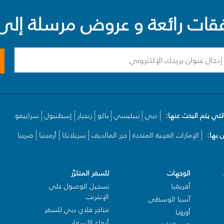
ت رائعة و عروض مرسلة إلى 
لتي يتم البحث عنها:
دبي
تبيليسي
باكو
زنجبار
إسطنبول
سراييفو
بها:
الإمارات العربية المتحدة
جزر المالديف
سريلانكا
أرمينيا
صربيا
الوجهات
للسفر المتكرّر
أفريقيا
تسجيل الوصول على
الإنترنت
آسيا الوسطى
متاجر فلاي دبي للسفر
أوروبا
أنواع الأسعار